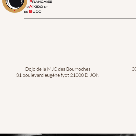
Contactez-nous
0
Dojo de la MJC des Bourroches
0
31 boulevard eugène fyot 21000 DIJON